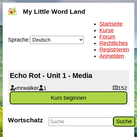
My Little Word Land
Startseite
Kurse
Forum
Sprache:
Rechtliches
Registrieren
Anmelden
Echo Rot - Unit 1 - Media
mrwalker
1
152
Kurs beginnen
Wortschatz
Suche