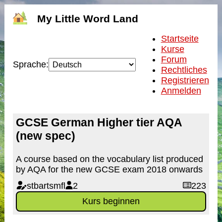
My Little Word Land
Startseite
Kurse
Forum
Sprache:
Rechtliches
Registrieren
Anmelden
GCSE German Higher tier AQA
(new spec)
A course based on the vocabulary list produced
by AQA for the new GCSE exam 2018 onwards
stbartsmfl
2
223
Kurs beginnen