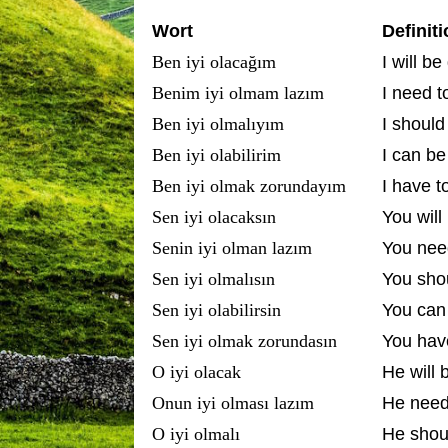
Wort
Definiti
Ben iyi olacağım
I will b
Benim iyi olmam lazım
I need t
Ben iyi olmalıyım
I shoul
Ben iyi olabilirim
I can b
Ben iyi olmak zorundayım
I have t
Sen iyi olacaksın
You will
Senin iyi olman lazım
You nee
Sen iyi olmalısın
You sho
Sen iyi olabilirsin
You can
Sen iyi olmak zorundasın
You hav
O iyi olacak
He will 
Onun iyi olması lazım
He need
O iyi olmalı
He shou