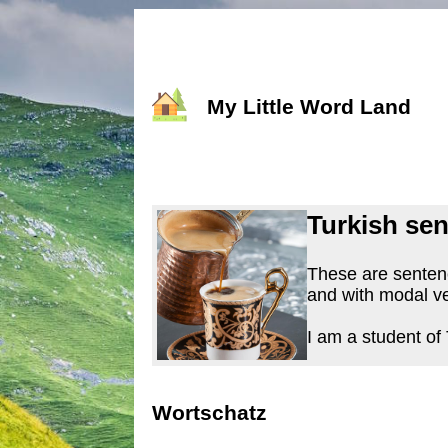
My Little Word Land
Turkish se
These are sentenc
and with modal ve
I am a student of
Wortschatz